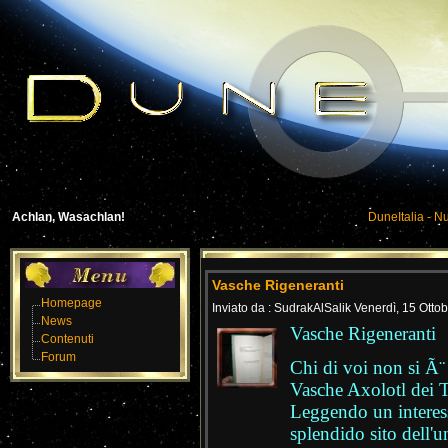
Achlan, Wasachlan!
DuneItalia - N
Vasche Rigeneranti
Homepage
Inviato da : SudrakAlSalik Venerdì, 15 Otto
News
Vasche Rigeneranti
Contenuti
Forum
Chi di voi non si Ã¨ 
Vasche Axolotl dei T
Leggendo un interess
splendido sito dell'u