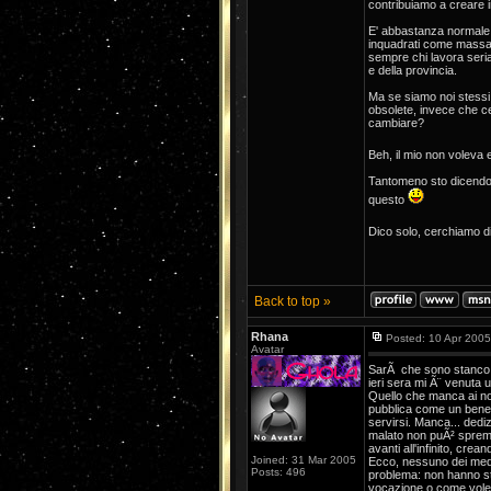
contribuiamo a creare 
E' abbastanza normale che
inquadrati come massa 
sempre chi lavora seria
e della provincia.
Ma se siamo noi stessi i
obsolete, invece che c
cambiare?
Beh, il mio non voleva 
Tantomeno sto dicendo 
questo
Dico solo, cerchiamo di
Back to top »
Rhana
Posted: 10 Apr 2005
Avatar
SarÃ che sono stanco, c
ieri sera mi Ã¨ venuta u
Quello che manca ai nost
pubblica come un bene
servirsi. Manca... dedi
malato non puÃ² spremer
avanti all'infinito, cre
Joined: 31 Mar 2005
Ecco, nessuno dei medi
Posts: 496
problema: non hanno sti
vocazione o come vole