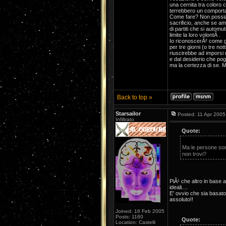
una cernita tra coloro
terrebbero un comport
Come fare? Non possiam
sacrificio, anche se am
di partiti che si autom
limite la loro volontÃ .
Io riconoscerÃ² come g
per tre giorni (o tre no
riuscirebbe ad imporsi
e dal desiderio che pog
ma la certezza di se. Mi
Back to top »
Starsailor
Posted: 11 Apr 2005
Infiltrato
Quote:
Ma le persone sono
non trovi?
PiÃ¹ che altro in base al
ideali....
E' ovvio che sia basat
assoluto!!
Joined: 16 Feb 2005
Posts: 1160
Quote:
Location: Castelli