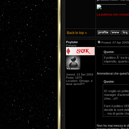
_________________
La potenza non consiste
Back to top »
Psyluke
Posted: 07 Apr 2005
Primario
Quote:
Il politico Ã¨ tra 
stipendio, quanto 
Ammetterai che quest'a
Joined: 13 Set 2004
Posts: 1975
Location: Ornago, e
Quote:
dove sennÃ²?
IO voglio un politi
manager d'azienda
chec...o!!!
Fare il politico 
decide le sorti del
... ma di gente che 
Non ho mai messo in dub