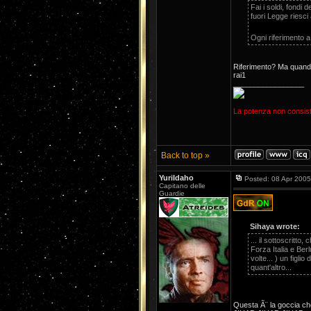
Fai i soldi, fondi 
fuori Legge riesci 
Ogni riferimento 
Riferimento? Ma quando
rai1
_________________
La potenza non consiste
Back to top »
YuriIdaho
Posted: 08 Apr 2005
Capitano delle
Guardie
Sihaya wrote:
... il sottoscritto
Forza Italia e Ber
volte... ) un figli
quant'altro...
Questa Ã¨ la goccia che