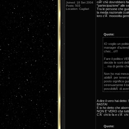
ciÃ² che dovrebbero far
Joined: 18 Set 2004
"partecipazione" alle se
Posts: 503
Location: Cagliari
Tra le persone che gua
la media nazionale (cal
loro c'Ã¨ moooolta gent
Quote:
IO voglio un politi
manager d'azienda
chec...o!!!
Fare il politico 
decide le sorti del
... ma di gente che 
Non ho mai messo i
abilitÃ per teners
posto significa g
strenuamente il lor
possibilitÃ di ave
A dire il vero hai d
BASTA!
E io ho detto che abor
NON E' VERO che tutti 
C'Ã¨ chi lo fa e c'Ã¨ chi
Quote: