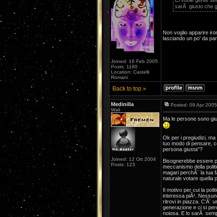
Ci vuole gente ser
sarÃ giusto che 
Non voglio apparire iro
lasciando un po' da part
Joined: 16 Feb 2005
Posts: 1160
Location: Castelli
Romani
Back to top »
Medinilla
Posted: 09 Apr 2005
Wali
Ma le persone sono gius
Ok per i pregiudizi, ma s
tuo modo di pensare, co
persona giusta"?
Joined: 12 Ott 2004
Bisognerebbe essere piÃ
Posts: 123
meccanismo della politi
magari perchÃ¨ la tua f
naturale votare quella p
Il motivo per cui la pol
interessa piÃ¹. Nessuno 
ritrovi in piazza. C'Ã¨
generazione e ci si perd
noiosa. E lo sarÃ sempr