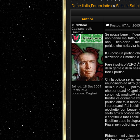
Dune Italia Forum Index
Sotto le Sabb
»
Author
YuriIdaho
Posted: 07 Apr 2005
Capitano delle
Guardie
Se notate bene ... l'idea d
non hanno mai fatto null
anni ... beh certo ... me
politico che nella vita
IO voglio un politico c
d'azienda o il medico o
Fare il politico VERO Ã
della gente e della nazi
fare il politico.
Chi fa politica seriame
rinunciando ad altro (st
Joined: 18 Set 2004
della sua etÃ ) ... poi 
Posts: 503
che per quasi 40 anni 
Location: Cagliari
sono molti modi piÃ¹ ra
Illustro velocemente l'al
politico che fa in modo 
interessanti. Fai i soldi
giochetto fuori Legge rie
solito amico politico ot
e continui a fare i soldi.
Il politico cade in disgraz
Piazzi nei ruoli chiave tu
Ebbene ... mi volete dir
gli stessi motivi? Ma 