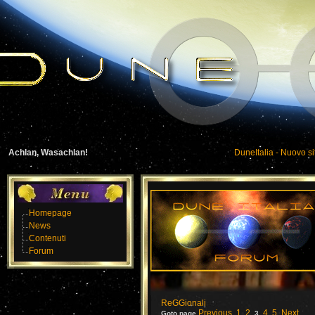
Achlan, Wasachlan!
DuneItalia - Nuovo si
Homepage
News
Contenuti
Forum
ReGGionali
Previous
1
2
4
5
Next
Goto page
,
,
3
,
,