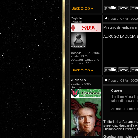
Back to top »
Psyluke
Posted: 07 Apr 2005
Primario
Mi stavo dimenticato un
AL ROGO LA DUCIA! (l
Joined: 13 Set 2004
Posts: 1975
Location: Ornago, e
dove sennÃ²?
Back to top »
YuriIdaho
Posted: 08 Apr 2005
Capitano delle
Guardie
Quote:
Il politico Ã¨ tra 
stipendio, quanto 
Ammetterai che qu
Ti riferisci ai Parlament
stipendiati dai partiti? A 
Diciamo che ti riferisci
Guadagnano molto, cert