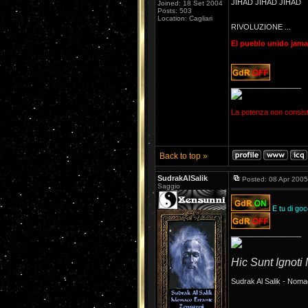
JIHAD JIHAD JIHAD
Joined: 18 Set 2004
Posts: 503
Location: Cagliari
RIVOLUZIONE ...
El pueblo unido jam
_________________
La potenza non consiste
Back to top »
SudrakAlSalik
Posted: 08 Apr 2005
Saggio
E tu di goc
_________________
Hic Sunt Ignoti
Sudrak Al Salik - Noma