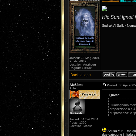
Infatti... l
_________________
Hic Sunt Ignoti
Sudrak Al Salik - Noma
Joined: 28 Mag 2004
Posts: 4042
Location: Arrakeen -
Regnum Siciliae
Back to top »
Ale84ms
Posted: 08 Apr 2005
Arifa
Quote:
Guadagnano molto,
proporzione a ciÃ²
di "presenza" e "p
Joined: 04 Set 2004
Posts: 1300
Location: Massa
Scusa Yuri... ma que
due categorie in Italia