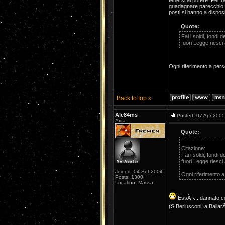
tenersi al potere. Per l
guadagnare parecchio. P
posti si hanno a disposi
Quote:
Fai i soldi, fondi 
fuori Legge riesci 
Ogni riferimento a pe
Back to top »
Ale84ms
Posted: 07 Apr 2005
Arifa
Quote:
Citazione:
Fai i soldi, fondi 
fuori Legge riesci 
Joined: 04 Set 2004
Ogni riferimento 
Posts: 1300
Location: Massa
EssÃ¬... dannato cent
(S.Berlusconi, a Ballar