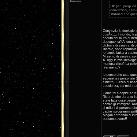
Romani
Ok per i pregiudizi
convinzioni, il tu
stabilisci che que
Convinzioni, ideologie,
cosÃ¬..... il mondo, la 
caduta del muro di Berl
dopoguerra? Ancora si se
dichiara di sinistra, di 
liberale, sono repubbli
Io faccio fatica a capire 
Mi sento di sinistra, so
Ã¨ oggi la mia ideologi
monopartitico? La collet
riferimento?
Io penso che tutto ques
esperienza personale (
sinistra). Cerco di basa
coscienza, sui miei studi 
Come fai a capire se le
Ricordo che durante i c
state fatte cose degne d
contro gli immigrati. Al
di milioni di persone c
capire i programmi poli
Magari cercando di inf
possono avere!!