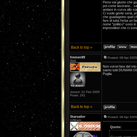
Pensi sia giusto che gu
poi come lavorano... sar
andare in curva allo sta
Ci vuole gente seria, p
che guadagnino quel ch
fare di tutta l'erba un f
nome "politico" sono i
imprenditori che ci so
Back to top »
fremen99
Posted: 09 Apr 2005
Wali
Non vorrei fare del mio
siamo tutti DUNIANI DOC,
Puglia.
Joined: 21 Feb 2005
Posts: 241
Back to top »
Starsailor
Posted: 09 Apr 2005
Infiltrato
Quote: