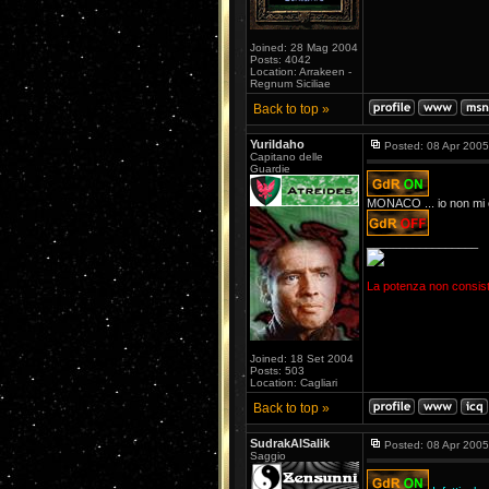
Joined: 28 Mag 2004
Posts: 4042
Location: Arrakeen -
Regnum Siciliae
Back to top »
YuriIdaho
Posted: 08 Apr 2005
Capitano delle
Guardie
MONACO ... io non mi ci
_________________
La potenza non consiste
Joined: 18 Set 2004
Posts: 503
Location: Cagliari
Back to top »
SudrakAlSalik
Posted: 08 Apr 2005
Saggio