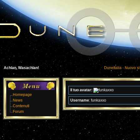
Achlan, Wasachlan!
DuneItalia - Nuovo si
Il tuo avatar:
Homepage
News
Username
:
funkaxxo
Contenuti
Forum